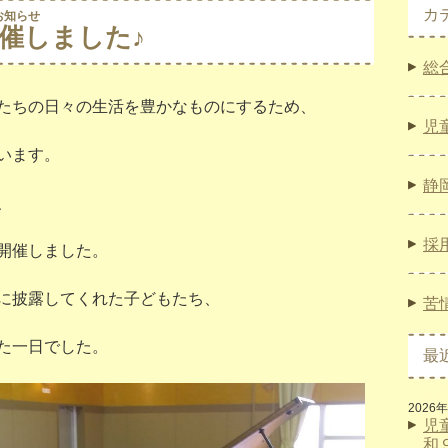
カ
お知らせ
催しました♪
総
たちの日々の生活を豊かなものにするため、
児
います。
静
、
採
開催しました。
に披露してくれた子どもたち、
苦
た一日でした。
最
2026
児
和