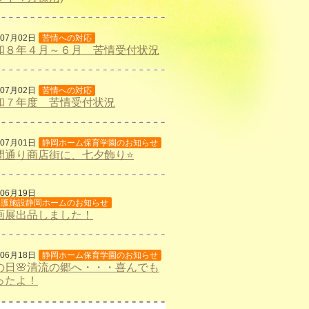
年07月02日
苦情への対応
和８年４月～６月 苦情受付状況
年07月02日
苦情への対応
和７年度 苦情受付状況
年07月01日
静岡ホーム保育学園のお知らせ
間通り商店街に、七夕飾り⭐
年06月19日
養護施設静岡ホームのお知らせ
画展出品しました！
年06月18日
静岡ホーム保育学園のお知らせ
の日🌸清流の郷へ・・・喜んでも
ったよ！