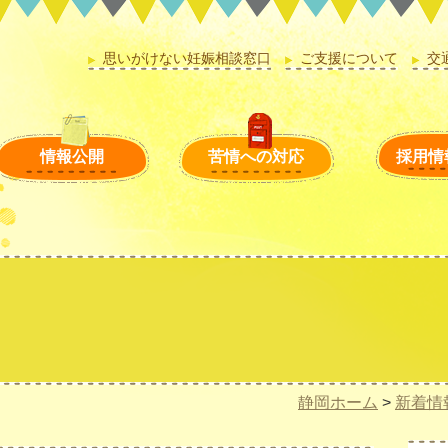
思いがけない妊娠相談窓口
ご支援について
交
情報公開
苦情への対応
採用情
静岡ホーム
>
新着情