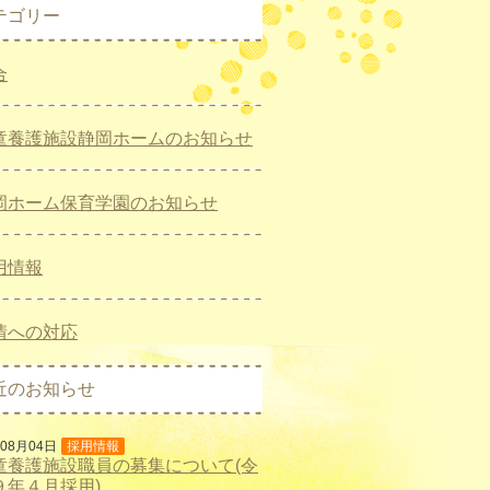
テゴリー
合
童養護施設静岡ホームのお知らせ
岡ホーム保育学園のお知らせ
用情報
情への対応
近のお知らせ
年08月04日
採用情報
童養護施設職員の募集について(令
９年４月採用)