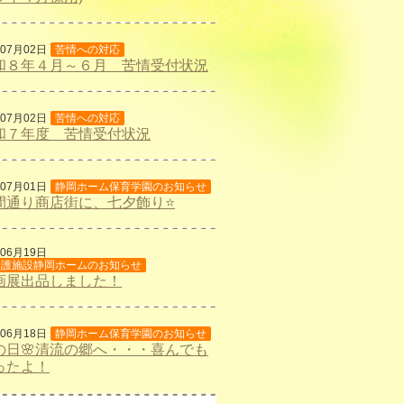
年07月02日
苦情への対応
和８年４月～６月 苦情受付状況
年07月02日
苦情への対応
和７年度 苦情受付状況
年07月01日
静岡ホーム保育学園のお知らせ
間通り商店街に、七夕飾り⭐
年06月19日
養護施設静岡ホームのお知らせ
画展出品しました！
年06月18日
静岡ホーム保育学園のお知らせ
の日🌸清流の郷へ・・・喜んでも
ったよ！