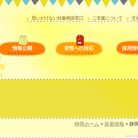
思いがけない妊娠相談窓口
ご支援について
交
情報公開
苦情への対応
採用情
静岡ホーム
>
新着情報
>
静