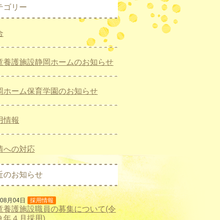
テゴリー
合
童養護施設静岡ホームのお知らせ
岡ホーム保育学園のお知らせ
用情報
情への対応
近のお知らせ
年08月04日
採用情報
童養護施設職員の募集について(令
９年４月採用)