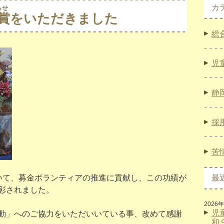
カ
らせ
賞をいただきました
総
児
静
採
苦
いて、募金ボランティアの推進に貢献し、この功績が
最
彰されました。
2026
児
動」へのご協力をいただいいている事、改めて感謝
和