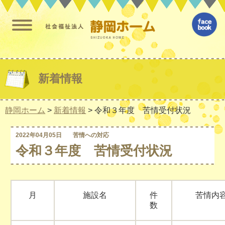
新着情報
静岡ホーム
>
新着情報
>
令和３年度 苦情受付状況
2022年04月05日
苦情への対応
令和３年度 苦情受付状況
月
施設名
件
苦情内
数